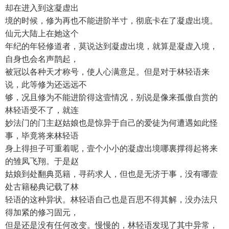
却在进入到这凝虚出
境的时候，修为再也不能进阶半寸，彻底卡在了凝虚出境。
仙元大陆上在她这个
年纪的年轻修道者，莫说达到凝虚出境，就算是凝虚入境，
自身也会名声鹊起，
被冠以各种天才称号，使人心满意足。但是对于林轻语来
说，此等修为还远远不
够，况且修为不能进阶得这壹情况，别说是像来孤傲自赏的
林轻语受不了，就连
妙法门的门主赵姑娘也是惊异于自己的爱徒为何遭遇如此怪
事，毕竟将来林轻语
身上得担子可重着呢，壹个小小的凝虚出境哪裏撑得起将来
的雏凤飞翔。于是赵
姑娘到处翻典觅籍，寻药求人，但也是无济于事，没有哪壹
处古籍秘典记载了林
轻语的这种异状。林轻语自己也是百思不得其解，没办法只
得加紧的修习固元，
但是还是没有任何改变。慢慢的，林轻语发现了其中异常，