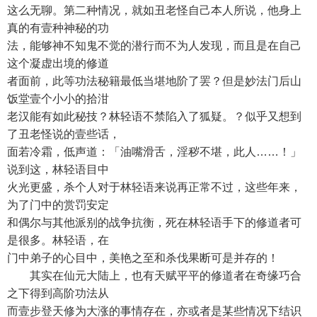
这么无聊。第二种情况，就如丑老怪自己本人所说，他身上
真的有壹种神秘的功
法，能够神不知鬼不觉的潜行而不为人发现，而且是在自己
这个凝虚出境的修道
者面前，此等功法秘籍最低当堪地阶了罢？但是妙法门后山
饭堂壹个小小的拾泔
老汉能有如此秘技？林轻语不禁陷入了狐疑。？似乎又想到
了丑老怪说的壹些话，
面若冷霜，低声道：「油嘴滑舌，淫秽不堪，此人……！」
说到这，林轻语目中
火光更盛，杀个人对于林轻语来说再正常不过，这些年来，
为了门中的赏罚安定
和偶尔与其他派别的战争抗衡，死在林轻语手下的修道者可
是很多。林轻语，在
门中弟子的心目中，美艳之至和杀伐果断可是并存的！
其实在仙元大陆上，也有天赋平平的修道者在奇缘巧合
之下得到高阶功法从
而壹步登天修为大涨的事情存在，亦或者是某些情况下结识