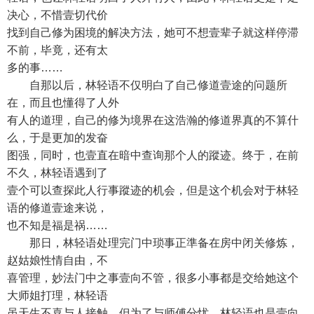
决心，不惜壹切代价
找到自己修为困境的解决方法，她可不想壹辈子就这样停滞
不前，毕竟，还有太
多的事……
自那以后，林轻语不仅明白了自己修道壹途的问题所
在，而且也懂得了人外
有人的道理，自己的修为境界在这浩瀚的修道界真的不算什
么，于是更加的发奋
图强，同时，也壹直在暗中查询那个人的蹤迹。终于，在前
不久，林轻语遇到了
壹个可以查探此人行事蹤迹的机会，但是这个机会对于林轻
语的修道壹途来说，
也不知是福是祸……
那日，林轻语处理完门中琐事正準备在房中闭关修炼，
赵姑娘性情自由，不
喜管理，妙法门中之事壹向不管，很多小事都是交给她这个
大师姐打理，林轻语
虽天生不喜与人接触，但为了与师傅分忧，林轻语也是壹向