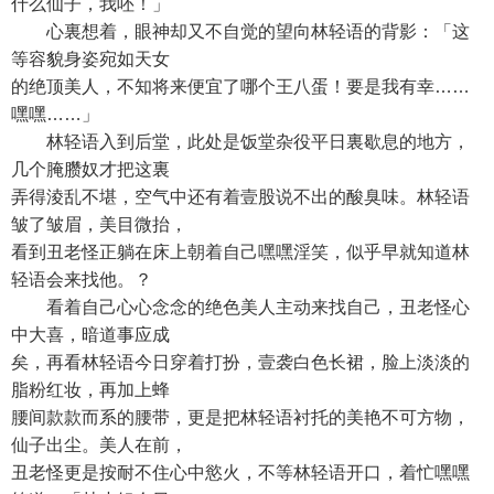
什么仙子，我呸！」
心裏想着，眼神却又不自觉的望向林轻语的背影：「这
等容貌身姿宛如天女
的绝顶美人，不知将来便宜了哪个王八蛋！要是我有幸……
嘿嘿……」
林轻语入到后堂，此处是饭堂杂役平日裏歇息的地方，
几个腌臜奴才把这裏
弄得淩乱不堪，空气中还有着壹股说不出的酸臭味。林轻语
皱了皱眉，美目微抬，
看到丑老怪正躺在床上朝着自己嘿嘿淫笑，似乎早就知道林
轻语会来找他。？
看着自己心心念念的绝色美人主动来找自己，丑老怪心
中大喜，暗道事应成
矣，再看林轻语今日穿着打扮，壹袭白色长裙，脸上淡淡的
脂粉红妆，再加上蜂
腰间款款而系的腰带，更是把林轻语衬托的美艳不可方物，
仙子出尘。美人在前，
丑老怪更是按耐不住心中慾火，不等林轻语开口，着忙嘿嘿