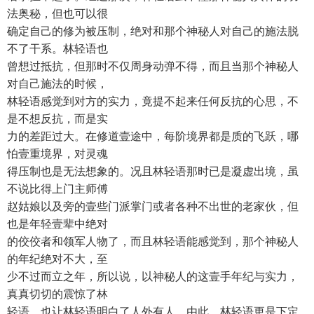
法奥秘，但也可以很
确定自己的修为被压制，绝对和那个神秘人对自己的施法脱
不了干系。林轻语也
曾想过抵抗，但那时不仅周身动弹不得，而且当那个神秘人
对自己施法的时候，
林轻语感觉到对方的实力，竟提不起来任何反抗的心思，不
是不想反抗，而是实
力的差距过大。在修道壹途中，每阶境界都是质的飞跃，哪
怕壹重境界，对灵魂
得压制也是无法想象的。况且林轻语那时已是凝虚出境，虽
不说比得上门主师傅
赵姑娘以及旁的壹些门派掌门或者各种不出世的老家伙，但
也是年轻壹辈中绝对
的佼佼者和领军人物了，而且林轻语能感觉到，那个神秘人
的年纪绝对不大，至
少不过而立之年，所以说，以神秘人的这壹手年纪与实力，
真真切切的震惊了林
轻语，也让林轻语明白了人外有人，由此，林轻语更是下定