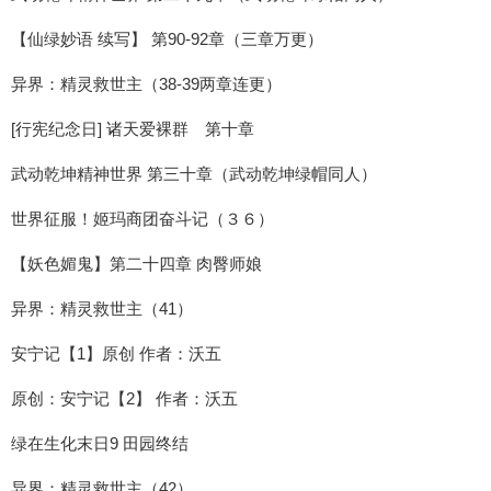
【仙绿妙语 续写】 第90-92章（三章万更）
异界：精灵救世主（38-39两章连更）
[行宪纪念日] 诸天爱裸群 第十章
武动乾坤精神世界 第三十章（武动乾坤绿帽同人）
世界征服！姬玛商团奋斗记（３６）
【妖色媚鬼】第二十四章 肉臀师娘
异界：精灵救世主（41）
安宁记【1】原创 作者：沃五
原创：安宁记【2】 作者：沃五
绿在生化末日9 田园终结
异界：精灵救世主（42）