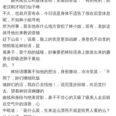
膳夫闻言立时眼珠壹转，笑着回答道：「有的有的，那
老汉刚才咱们仙子峰
不久，也就月罢有余，今日说是身体不适告了假在后堂休息
呢，不知林小姐寻他
所为何事，莫非他有什么地方冒犯了林小姐，若有，老奴这
就寻他出来教训壹顿
赶下山去！」说着，脸上的笑意更加谄媚，身形也不自觉的
悄悄靠近林轻语，提
着鼻子，壹个劲的猛嗅，好像要把林轻语身上散发出来的麝
香全部吸进肺子裏似
的。？
林轻语哪裏不知他的想法，身形微动，冷冷笑道：「不
用了，妳们继续吃饭
做妳们的活，我自己去找他！」说完莲步轻移，向后堂行
去。望着林轻语婀娜的
曲线和身段与绝美背影，鼻子不甘心的又吸了吸美人走后留
在空气中的清香，心
中暗道：「装什么装，生来这么漂亮不就是给男人看的么？