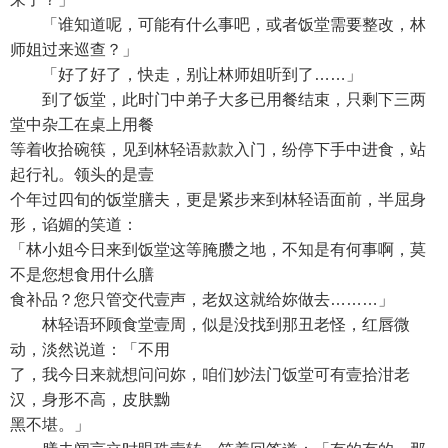
「谁知道呢，可能有什么事吧，或者饭堂需要整改，林
师姐过来巡查？」
「好了好了，快走，别让林师姐听到了……」
到了饭堂，此时门中弟子大多已用餐结束，只剩下三两
堂中杂工在桌上用餐
等着收拾碗筷，见到林轻语款款入门，纷停下手中进食，站
起行礼。领头的是壹
个年过四旬的饭堂膳夫，更是紧步来到林轻语面前，半屈身
形，谄媚的笑道：
「林小姐今日来到饭堂这等腌臜之地，不知是有何事啊，莫
不是您想食用什么膳
食补品？您只管交代壹声，老奴这就给妳做去………」
林轻语环顾食堂壹周，似是没找到那丑老怪，红唇微
动，淡然说道：「不用
了，我今日来就想问问妳，咱们妙法门饭堂可有壹拾泔老
汉，身形不高，皮肤黝
黑不堪。」