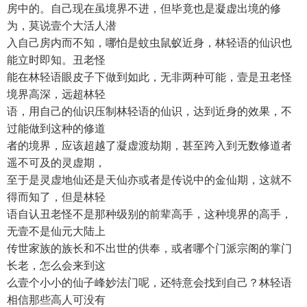
房中的。自己现在虽境界不进，但毕竟也是凝虚出境的修
为，莫说壹个大活人潜
入自己房内而不知，哪怕是蚊虫鼠蚁近身，林轻语的仙识也
能立时即知。丑老怪
能在林轻语眼皮子下做到如此，无非两种可能，壹是丑老怪
境界高深，远超林轻
语，用自己的仙识压制林轻语的仙识，达到近身的效果，不
过能做到这种的修道
者的境界，应该超越了凝虚渡劫期，甚至跨入到无数修道者
遥不可及的灵虚期，
至于是灵虚地仙还是天仙亦或者是传说中的金仙期，这就不
得而知了，但是林轻
语自认丑老怪不是那种级别的前辈高手，这种境界的高手，
无壹不是仙元大陆上
传世家族的族长和不出世的供奉，或者哪个门派宗阁的掌门
长老，怎么会来到这
么壹个小小的仙子峰妙法门呢，还特意会找到自己？林轻语
相信那些高人可没有