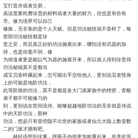
宝打造亦或者交易，
虽说需要耗费珍贵的材料或者大量的财力，但也是有价有
市。修为境界可以自己
修炼，无非靠的是个人天赋。但是功法秘技就不壹样了，每
壹部功法秘技都是珍
贵之至，而且真正好的功法施展出来，哪怕没有武器的加
持，也是丝毫不弱，修
为得道者更是能以气为器的施展开来，所以谁人得到珍贵得
功法秘籍莫不是都当
成宝贝壹样藏起来，怎可能出手交给他人，更别说丑老怪身
上的可能是地阶功法，
此等阶级的功法，莫不是都是各大门派家族中的绝密，壹般
弟子都不可能修习的
到，更别说在世间流传。能够超越地阶功法的无非就是传说
中的天阶功法，那种
功法，想必只有壹些隐不出世的家族或者仙元大陆上数壹数
二的门派才拥有吧。
林轻语想到这裏，呼吸不由得更加粗重起来，毕竟此等