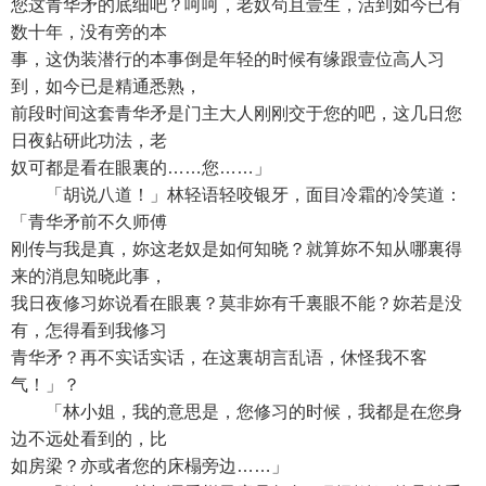
您这青华矛的底细吧？呵呵，老奴茍且壹生，活到如今已有
数十年，没有旁的本
事，这伪装潜行的本事倒是年轻的时候有缘跟壹位高人习
到，如今已是精通悉熟，
前段时间这套青华矛是门主大人刚刚交于您的吧，这几日您
日夜鉆研此功法，老
奴可都是看在眼裏的……您……」
「胡说八道！」林轻语轻咬银牙，面目冷霜的冷笑道：
「青华矛前不久师傅
刚传与我是真，妳这老奴是如何知晓？就算妳不知从哪裏得
来的消息知晓此事，
我日夜修习妳说看在眼裏？莫非妳有千裏眼不能？妳若是没
有，怎得看到我修习
青华矛？再不实话实话，在这裏胡言乱语，休怪我不客
气！」？
「林小姐，我的意思是，您修习的时候，我都是在您身
边不远处看到的，比
如房梁？亦或者您的床榻旁边……」