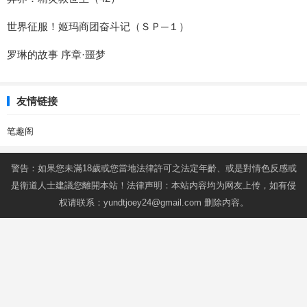
世界征服！姬玛商团奋斗记（ＳＰ─１）
罗琳的故事 序章·噩梦
友情链接
笔趣阁
警告：如果您未滿18歲或您當地法律許可之法定年齡、或是對情色反感或
是衛道人士建議您離開本站！法律声明：本站内容均为网友上传，如有侵
权请联系：
yundtjoey24@gmail.com
删除内容。