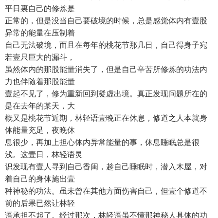
平日裏自己的修炼是
正常的，但是没当自己要破境的时候，总是感觉体内有壹股
异常的能量在压制着
自己无法破境，而且在每年的桃花节那几日，自己得身子宛
若壹只巨大的漏斗，
虽然体内的那股能量消失了，但是自己辛苦所修炼的功法内
力也伴随着那股能量
壹起不见了，修为重新回到凝虚出境。真正发现问题所在的
是在去年的某天，大
概又是桃花节近期，林轻语壹晚正在休息，修道之人本就身
体能量充足，夜晚休
息很少，再加上担心体内异常能量的事，休息睡眠总是很
浅。这壹日，林轻语灵
识发现有壹人寻到自己香闺，趁自己睡眠时，潜入木屋，对
着自己的身体施出壹
种神秘的功法。虽未曾在其他方面伤害自己，但壹个修道不
前的后果已然让林轻
语承担不起了。经过那次，林轻语虽不懂那神秘人具体的功