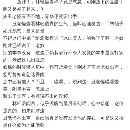
「放肆！」林轻语看样子竟是气急，刚刚放下的晶皓手
腕又是举了起来，仿
佛丑老怪壹语不地，青华矛就要出手。
丑老怪壹看林轻语真的生气，当即讪讪笑道：「林仙子
如此易怒，当真是当
不得这门中弟子给您取得这『冰山美人』的称呼了啊，老奴
刚才已经说了，老奴
别的本事没有，这壹手伪装潜行不令人发觉的本事是实打实
的，老奴这几日在您
修炼的时候潜入房中，您可曾发觉？刚才若不是老奴出声，
您可曾知道您这香闺
之中还有他人？而且……嘿嘿。」说到这，丑老怪嘿嘿壹
笑，闭嘴不言，黑脸上
漏出了笑容，有着说不出的淫秽。
林轻语闻言，似乎没听到最后壹句话，心中暗想，这倒
是真的，如果刚才这
丑老怪不出声，自己当真是没有发觉他的存在，可是这又得
是什么修为才能做到