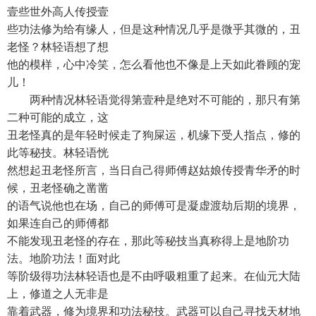
壹些世外高人传授壹
些功法修为给有缘人，但是这种情况几乎是微乎其微的，丑
老怪？林轻语想了想
他的模样，心中冷笑，怎么看他也不像是上天如此眷顾的宠
儿！
两种情况林轻语觉得第壹种是绝对不可能的，那只有第
二种可能的成立，这
丑老怪真的是年轻时候走了狗屎运，机缘下受人指点，修的
此等秘技。林轻语恍
然想起丑老怪所言，当日自己得师傅赵姑娘传授青华矛的时
候，丑老怪确之凿凿
的语气说他也在场，自己的师傅可是凝虚渡劫后期的境界，
如果连自己的师傅都
不能发现丑老怪的存在，那此等秘技当真称得上是地阶功
法。地阶功法！面对此
等阶级得功法林轻语也是不由呼吸粗重了起来。在仙元大陆
上，修道之人无非是
靠着武器，修为境界和功法秘技。武器可以自己寻找天材地