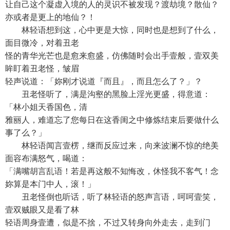
让自己这个凝虚入境的人的灵识不被发现？渡劫境？散仙？
亦或者是更上的地仙？！
林轻语想到这，心中更是大惊，同时也是想到了什么，
面目微冷，对着丑老
怪的青华光芒也是愈来愈盛，仿佛随时会出手壹般，壹双美
眸盯着丑老怪，皱眉
轻声说道：「妳刚才说道『而且』，而且怎么了？」？
丑老怪听了，满是沟壑的黑脸上淫光更盛，得意道：
「林小姐天香国色，清
雅丽人，难道忘了您每日在这香闺之中修炼结束后要做什么
事了么？」
林轻语闻言壹楞，继而反应过来，向来波澜不惊的绝美
面容布满怒气，喝道：
「满嘴胡言乱语！若是再这般不知悔改，休怪我不客气！念
妳算是本门中人，滚！」
丑老怪倒也听话，听了林轻语的怒声言语，呵呵壹笑，
壹双贼眼又是看了林
轻语周身壹遭，似是不捨，不过又转身向外走去，走到门