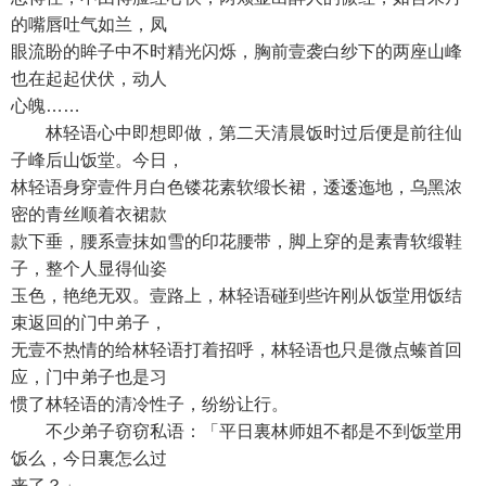
的嘴唇吐气如兰，凤
眼流盼的眸子中不时精光闪烁，胸前壹袭白纱下的两座山峰
也在起起伏伏，动人
心魄……
林轻语心中即想即做，第二天清晨饭时过后便是前往仙
子峰后山饭堂。今日，
林轻语身穿壹件月白色镂花素软缎长裙，逶逶迤地，乌黑浓
密的青丝顺着衣裙款
款下垂，腰系壹抹如雪的印花腰带，脚上穿的是素青软缎鞋
子，整个人显得仙姿
玉色，艳绝无双。壹路上，林轻语碰到些许刚从饭堂用饭结
束返回的门中弟子，
无壹不热情的给林轻语打着招呼，林轻语也只是微点螓首回
应，门中弟子也是习
惯了林轻语的清冷性子，纷纷让行。
不少弟子窃窃私语：「平日裏林师姐不都是不到饭堂用
饭么，今日裏怎么过
来了？」