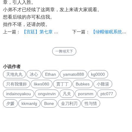
章，引人入胜。
小弟不才已经续了这两章，发上来请大家观看。
想看后续的亦可私信我。
拙作不堪，还请勿喷。
上一篇：
【宫廷】第七章 足交、初夜？
下一篇：
【绿帽催眠系统：斗破篇】（1-2）
一舞傾天下
小说作者
天地丸丸
冰心
Ethan
yamato888
kg0000
只有我懂妳
likes080
賈丁丁
Bubkes
小雞湯
indainoyakou
ongvinvin
凡夫
porsmm
ptc077
夕媛
kkmanlg
Bone
金刀利刃
性与情