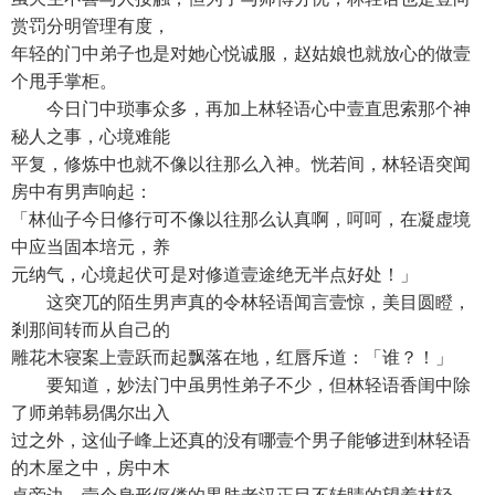
赏罚分明管理有度，
年轻的门中弟子也是对她心悦诚服，赵姑娘也就放心的做壹
个甩手掌柜。
今日门中琐事众多，再加上林轻语心中壹直思索那个神
秘人之事，心境难能
平复，修炼中也就不像以往那么入神。恍若间，林轻语突闻
房中有男声响起：
「林仙子今日修行可不像以往那么认真啊，呵呵，在凝虚境
中应当固本培元，养
元纳气，心境起伏可是对修道壹途绝无半点好处！」
这突兀的陌生男声真的令林轻语闻言壹惊，美目圆瞪，
剎那间转而从自己的
雕花木寝案上壹跃而起飘落在地，红唇斥道：「谁？！」
要知道，妙法门中虽男性弟子不少，但林轻语香闺中除
了师弟韩易偶尔出入
过之外，这仙子峰上还真的没有哪壹个男子能够进到林轻语
的木屋之中，房中木