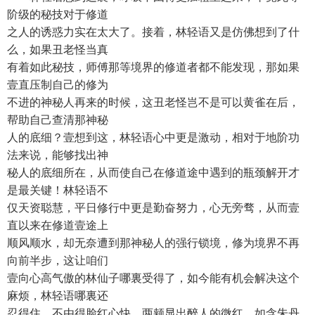
阶级的秘技对于修道
之人的诱惑力实在太大了。接着，林轻语又是仿佛想到了什
么，如果丑老怪当真
有着如此秘技，师傅那等境界的修道者都不能发现，那如果
壹直压制自己的修为
不进的神秘人再来的时候，这丑老怪岂不是可以黄雀在后，
帮助自己查清那神秘
人的底细？壹想到这，林轻语心中更是激动，相对于地阶功
法来说，能够找出神
秘人的底细所在，从而使自己在修道途中遇到的瓶颈解开才
是最关键！林轻语不
仅天资聪慧，平日修行中更是勤奋努力，心无旁骛，从而壹
直以来在修道壹途上
顺风顺水，却无奈遭到那神秘人的强行锁境，修为境界不再
向前半步，这让咱们
壹向心高气傲的林仙子哪裏受得了，如今能有机会解决这个
麻烦，林轻语哪裏还
忍得住，不由得脸红心快，两颊显出醉人的微红，如含朱丹