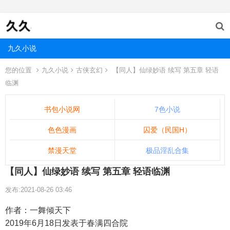
九久小说
您的位置
九久小说
古侠玄幻
【同人】仙绿妙语 续写 第五章 轻语
临渊
书包小说网
7色小说
色色漫画
囚爱（民国H）
禁漫天堂
极品淫乱合集
【同人】仙绿妙语 续写 第五章 轻语临渊
发布:2021-08-26 03:46
作者：一舞倾天下
2019年6月18日发表于春满四合院