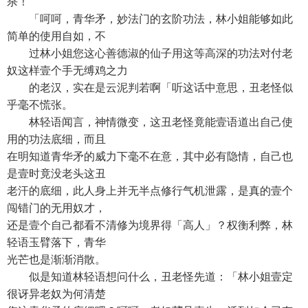
杀！
「呵呵，青华矛，妙法门的玄阶功法，林小姐能够如此
简单的使用自如，不
过林小姐您这心善德淑的仙子用这等高深的功法对付老
奴这样壹个手无缚鸡之力
的老汉，实在是云泥判若啊「听这话中意思，丑老怪似
乎毫不慌张。
林轻语闻言，神情微变，这丑老怪竟能壹语道出自己使
用的功法底细，而且
在明知道青华矛的威力下毫不在意，其中必有隐情，自己也
是壹时竟没老头这丑
老汗的底细，此人身上并无半点修行气机泄露，是真的壹个
闯错门的无用奴才，
还是壹个自己都看不清修为境界得「高人」？权衡利弊，林
轻语玉臂落下，青华
光芒也是渐渐消散。
似是知道林轻语想问什么，丑老怪先道：「林小姐壹定
很讶异老奴为何清楚