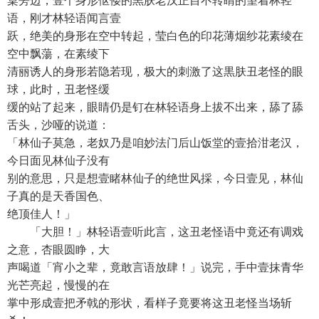
桌旁边，壹个身形伛偻的黒肤老汉正目不转睛的望着林轻
语，刚才林轻语闻言壹
跃，绝美的身形在空中转起，莹白色的印花薄烟纱花素绫在
空中飘蕩，在素绫下
清丽诱人的身形若隐若现，极大的刺激了这黒肤丑老怪的眼
球，此时，丑老怪缓
缓的站了起来，眼睛仍是钉在林轻语身上拔不出来，舔了舔
舌头，沙哑的说道：
「林仙子莫急，老奴乃是咱妙法门后山饭堂的壹拾泔老汉，
今日面见林仙子没有
别的意思，只是想壹睹林仙子的绝世风採，今日壹见，林仙
子真的是天香国色、
绝顶佳人！」
「大胆！」林轻语壹听此言，这丑老怪语中竟还有调戏
之意，杏眼圆睁，大
声喝道「宵小之辈，竟敢言语放肆！」说完，手中壹抹青华
光芒亮起，慢慢的在
掌中形成壹把矛戟的形状，看样子竟要将这丑老怪当场斩